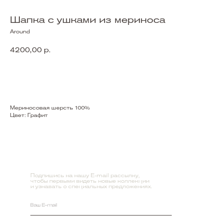
Шапка с ушками из мериноса
Around
4200,00
р.
Купить
Мериносовая шерсть 100%
Цвет: Графит
Подпишись на нашу E-mail рассылку,
чтобы первыми видеть новые коллекции
и узнавать о специальных предложениях.