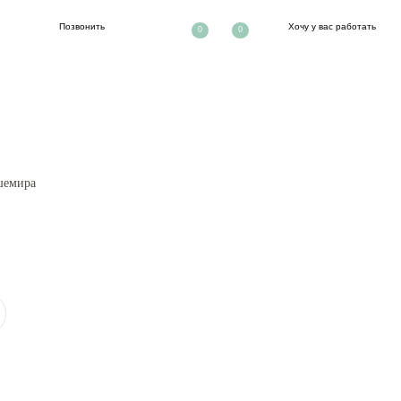
ть
Хочу у вас работать
0
0
шемира