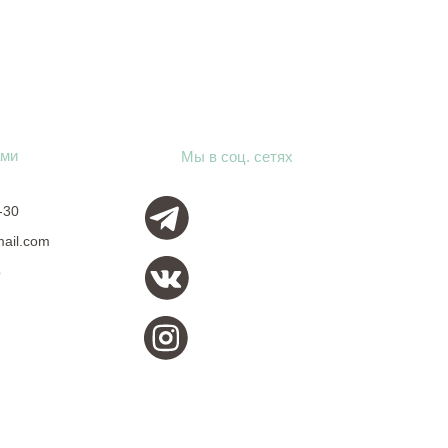
ами
Мы в соц. сетях
-30
mail.com
о