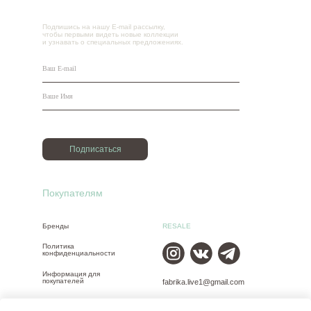
Подпишись на нашу E-mail рассылку,
чтобы первыми видеть новые коллекции
и узнавать о специальных предложениях.
Подписаться
Покупателям
Бренды
RESALE
Политика
конфиденциальности
Информация для
покупателей
fabrika.live1@gmail.com
Размеры одежды
+7 (965) 650-00-30