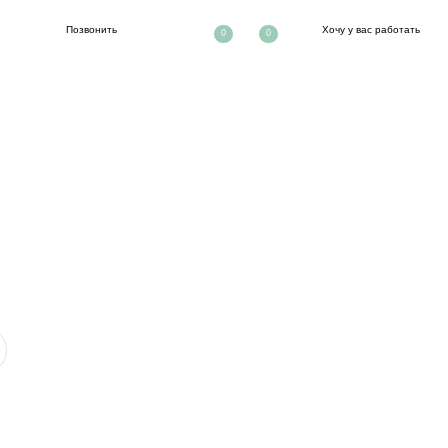
ть
Хочу у вас работать
0
0