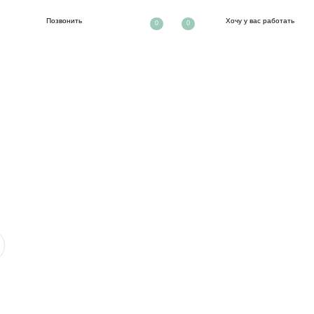
ть
Хочу у вас работать
0
0