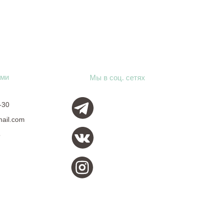
ами
Мы в соц. сетях
-30
mail.com
о