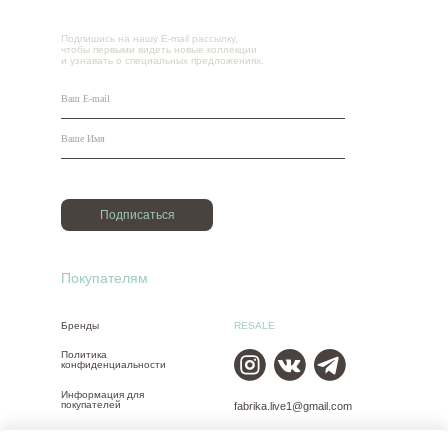
Подпишись на нашу E-mail рассылку,
чтобы первыми видеть новые коллекции
и узнавать о специальных предложениях.
Подписаться
Покупателям
Бренды
RESALE
Политика
конфиденциальности
Информация для
покупателей
fabrika.live1@gmail.com
Размеры одежды
+7 (965) 650-00-30