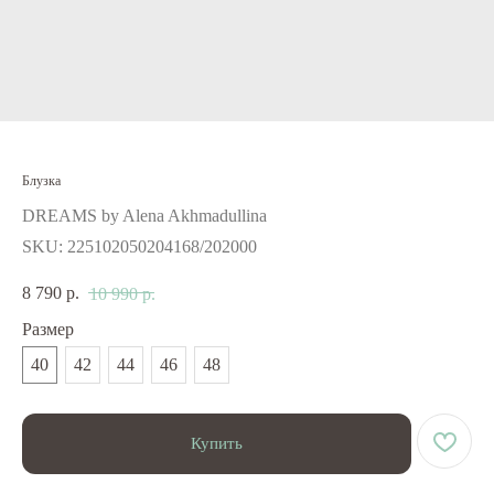
Блузка
DREAMS by Alena Akhmadullina
SKU:
225102050204168/202000
8 790
р.
10 990
р.
Размер
40
42
44
46
48
Купить