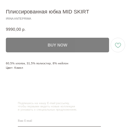
Плиссированная юбка MID SKIRT
IRINA ANTEPRIMA
9990,00
р.
BUY NOW
60,5% хлопок, 31,5% полиэстер, 8% нейлон
Цвет: Кэмел
Подпишись на нашу E-mail рассылку,
чтобы первыми видеть новые коллекции
и узнавать о специальных предложениях.