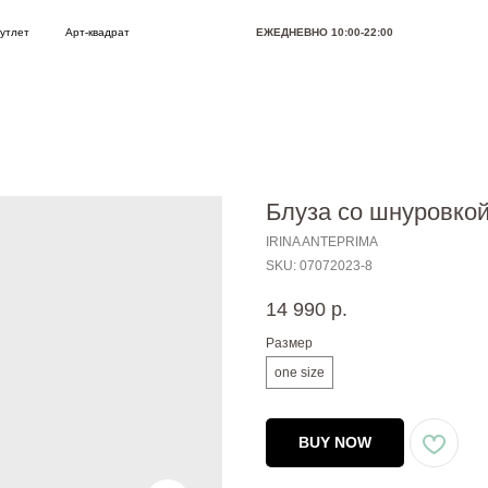
Арт-квадрат
ЕЖЕДНЕВНО 10:00-22:00
Позвони
Блуза со шнуровк
IRINA ANTEPRIMA
SKU:
07072023-8
14 990
р.
Размер
one size
BUY NOW