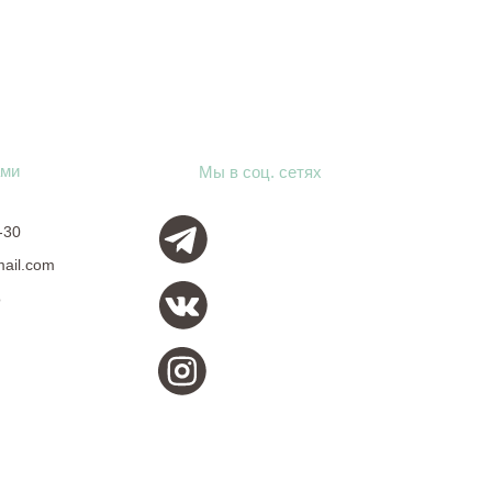
ами
Мы в соц. сетях
-30
mail.com
о