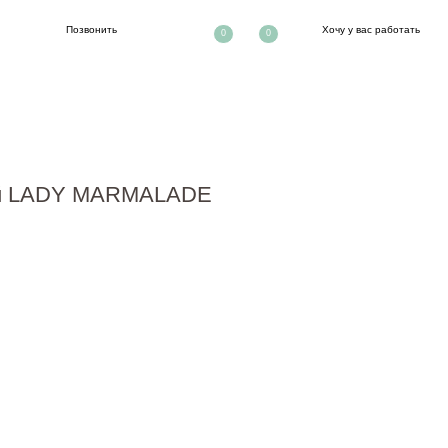
ть
Хочу у вас работать
0
0
ой LADY MARMALADE