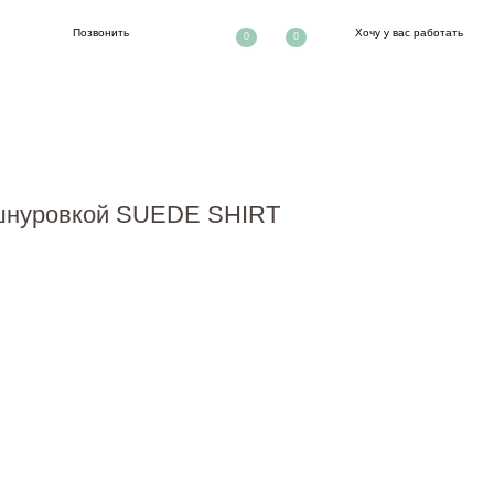
ть
Хочу у вас работать
0
0
 шнуровкой SUEDE SHIRT