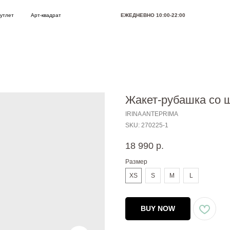
Арт-квадрат
ЕЖЕДНЕВНО 10:00-22:00
Позвони
Жакет-рубашка со
IRINA ANTEPRIMA
SKU:
270225-1
18 990
р.
Размер
XS
S
M
L
BUY NOW