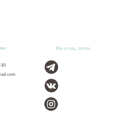
ами
Мы в соц. сетях
-30
mail.com
о