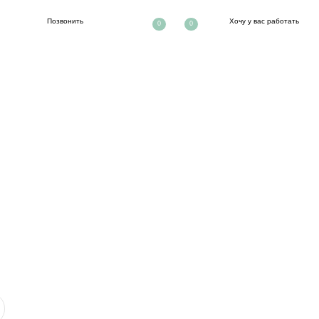
ть
Хочу у вас работать
0
0