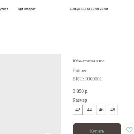
Арт-квадрат
ЕЖЕДНЕВНО 10:00-22:00
Позвони
Юбка атласная в пол
Pulmer
SKU:
Ю00001
3 850
р.
Размер
42
44
46
48
Купить