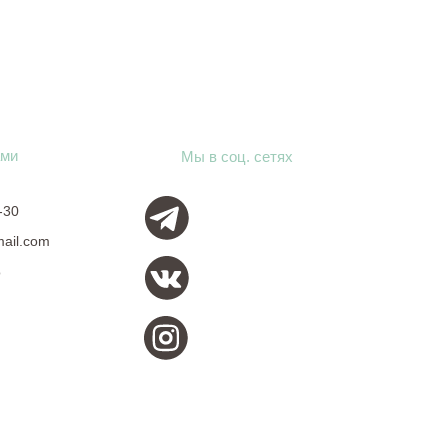
ами
Мы в соц. сетях
-30
mail.com
о