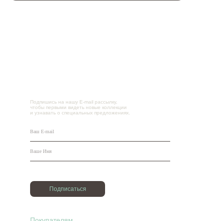
Подпишись на нашу E-mail рассылку,
чтобы первыми видеть новые коллекции
и узнавать о специальных предложениях.
Подписаться
Покупателям