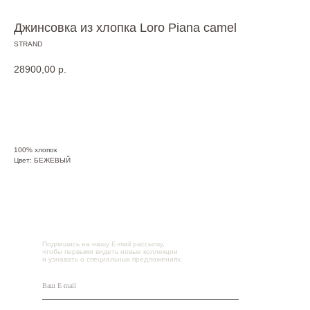
Джинсовка из хлопка Loro Piana camel
STRAND
28900,00
р.
Купить
100% хлопок
Цвет: БЕЖЕВЫЙ
Подпишись на нашу E-mail рассылку,
чтобы первыми видеть новые коллекции
и узнавать о специальных предложениях.