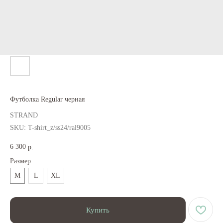
Футболка Regular черная
STRAND
SKU:
T-shirt_z/ss24/ral9005
6 300
р.
Размер
M
L
XL
Купить