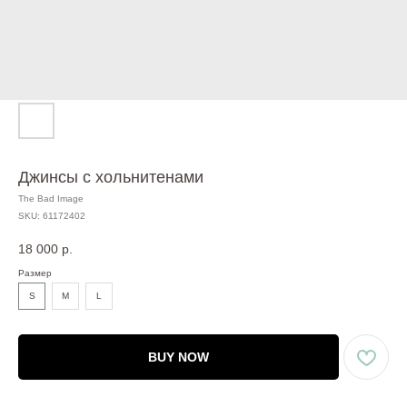
Джинсы с хольнитенами
The Bad Image
SKU:
61172402
18 000
р.
Размер
S
M
L
BUY NOW