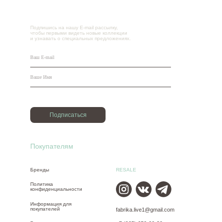
Подпишись на нашу E-mail рассылку,
чтобы первыми видеть новые коллекции
и узнавать о специальных предложениях.
Подписаться
Покупателям
Бренды
RESALE
Политика
конфиденциальности
Информация для
покупателей
fabrika.live1@gmail.com