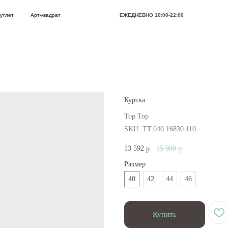
Арт-квадрат
ЕЖЕДНЕВНО 10:00-22:00
Позвони
Куртка
Top Top
SKU:
TT.040.16830.110
13 592
15 990
р.
р.
Размер
40
42
44
46
Купить