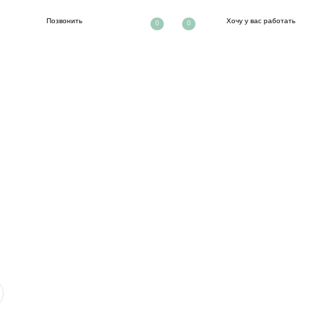
ть
Хочу у вас работать
0
0