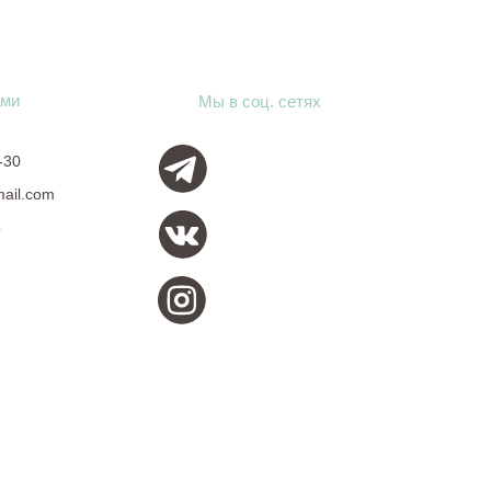
ами
Мы в соц. сетях
-30
mail.com
о