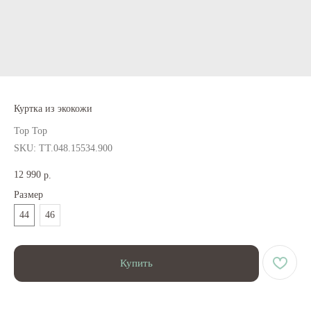
Куртка из экокожи
Top Top
SKU:
ТТ.048.15534.900
12 990
р.
Размер
44
46
Купить