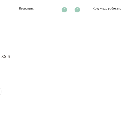
ть
Хочу у вас работать
0
0
 XS-S