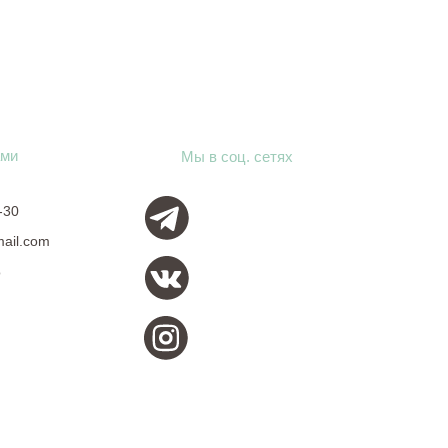
ами
Мы в соц. сетях
-30
mail.com
о