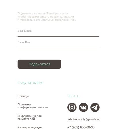
Подпишись на нашу E-mail рассылку,
чтобы первыми видеть новые коллекции
и узнавать о специальных предложениях.
Подписаться
Покупателям
Бренды
RESALE
Политика
конфиденциальности
Информация для
покупателей
fabrika.live1@gmail.com
Размеры одежды
+7 (965) 650-00-30