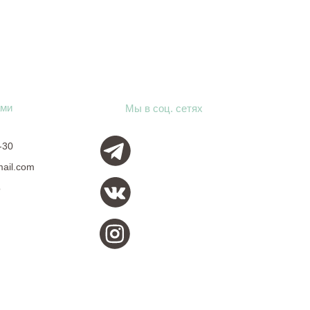
ами
Мы в соц. сетях
-30
mail.com
о