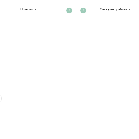
ть
Хочу у вас работать
0
0