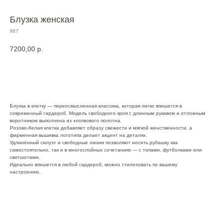
Блузка женская
967
7200,00
р.
Купить
Блузка в клетку — переосмысленная классика, которая легко впишется в
современный гардероб. Модель свободного кроя с длинным рукавом и отложным
воротником выполнена из хлопкового полотна.
Розово-белая клетка добавляет образу свежести и мягкой женственности, а
фирменная вышивка логотипа делает акцент на деталях.
Удлинённый силуэт и свободные линии позволяют носить рубашку как
самостоятельно, так и в многослойных сочетаниях — с топами, футболками или
свитшотами.
Идеально впишется в любой гардероб, можно стилизовать по вашему
настроению.