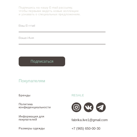
Подпишись на нашу E-mail рассылку,
чтобы первыми видеть новые коллекции
и узнавать о специальных предложениях.
Подписаться
Покупателям
Бренды
RESALE
Политика
конфиденциальности
Информация для
покупателей
fabrika.live1@gmail.com
Размеры одежды
+7 (965) 650-00-30